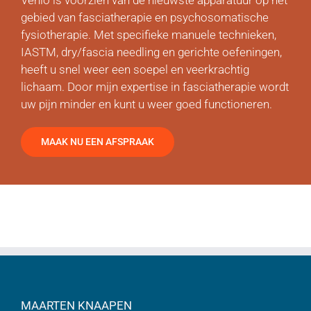
Venlo is voorzien van de nieuwste apparatuur op het
gebied van fasciatherapie en psychosomatische
fysiotherapie. Met specifieke manuele technieken,
IASTM, dry/fascia needling en gerichte oefeningen,
heeft u snel weer een soepel en veerkrachtig
lichaam. Door mijn expertise in fasciatherapie wordt
uw pijn minder en kunt u weer goed functioneren.
MAAK NU EEN AFSPRAAK
MAARTEN KNAAPEN