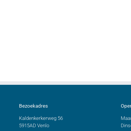
Bezoekadres
Open
Kaldenkerkerweg 56
Maan
5915AD Venlo
Dins